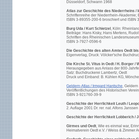
Düsseldorf, Schwann 1968
Atlas zur Geschichte des Niederrheins /
Schriftenreihe der Niederrhein-Akademie; 
ISBN 3-89355-200-6 broschiert und ISBN
Burg Uda / Kurt Schietzel
, Köln: Rheinlan
Beiträge: Hans Kisky, Hans Mertens, Rudol
Schriften des Rheinischen Landesmuseum
ISBN 3-7927-0596-6
Die Geschichte des alten Amtes Oedt bis
Eigenverlag, Druck: Völcker'sche Buchdruc
Die Kirche St. Vitus in Oedt / H. Borger /
Herausgegeben aus Anlass der 800-Jahrfe
Satz: Buchdruckerei Lambertz, Oedt
Druck und Einband: B. Kühlen KG, Mönch
Geldern-Atlas / Irmgard Hantsche
, Geldern
Veröffentlichungen des Historischen Vere
ISBN 3-921760-39-9
Geschichte der Herrlichkeit Leuth / Leop
2. Auflage 2001 Dr. rer. nat. Alfons Janss
Geschichte der Herrlichkeit Lobberich / 
Girmes und Oedt
, Wie es einmal war, Er
Heimatverein Oedt e.V. / Weiss & Zimmer