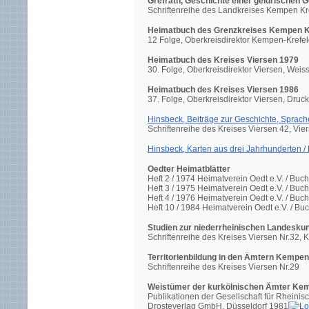
Grefrath, Geschichte einer geldrischen 
Schriftenreihe des Landkreises Kempen Kr
Heimatbuch des Grenzkreises Kempen K
12 Folge, Oberkreisdirektor Kempen-Krefe
Heimatbuch des Kreises Viersen 1979
30. Folge, Oberkreisdirektor Viersen, We
Heimatbuch des Kreises Viersen 1986
37. Folge, Oberkreisdirektor Viersen, Dr
Hinsbeck, Beiträge zur Geschichte, Sprac
Schriftenreihe des Kreises Viersen 42, V
Hinsbeck, Karten aus drei Jahrhunderten /
Oedter Heimatblätter
Heft 2 / 1974 Heimatverein Oedt e.V. / Buc
Heft 3 / 1975 Heimatverein Oedt e.V. / Buc
Heft 4 / 1976 Heimatverein Oedt e.V. / Buc
Heft 10 / 1984 Heimatverein Oedt e.V. / B
Studien zur niederrheinischen Landeskun
Schriftenreihe des Kreises Viersen Nr.32,
Territorienbildung in den Ämtern Kempen
Schriftenreihe des Kreises Viersen Nr.29
Weistümer der kurkölnischen Ämter Kempe
Publikationen der Gesellschaft für Rheinis
Drosteverlag GmbH, Düsseldorf 1981