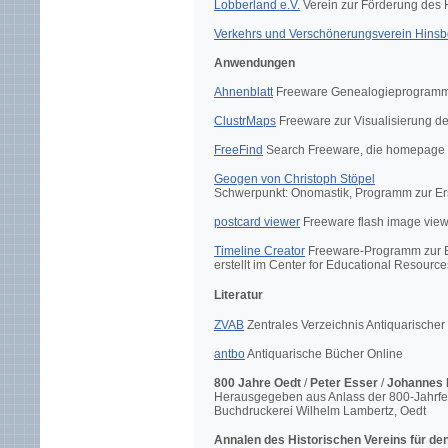
Lobberland e.V.
Verein zur Förderung des
Verkehrs und Verschönerungsverein Hinsb
Anwendungen
Ahnenblatt
Freeware Genealogieprogramm
ClustrMaps
Freeware zur Visualisierung d
FreeFind
Search Freeware, die homepage 
Geogen von Christoph Stöpel
Schwerpunkt: Onomastik, Programm zur Er
postcard viewer
Freeware flash image vie
Timeline Creator
Freeware-Programm zur Ers
erstellt im Center for Educational Resourc
Literatur
ZVAB
Zentrales Verzeichnis Antiquarischer
antbo
Antiquarische Bücher Online
800 Jahre Oedt
/
Peter Esser
/
Johannes 
Herausgegeben aus Anlass der 800-Jahrfei
Buchdruckerei Wilhelm Lambertz, Oedt
Annalen des Historischen Vereins für de